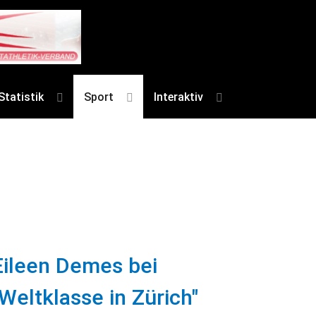
Statistik
Sport
Interaktiv
Eileen Demes bei
"Weltklasse in Zürich"