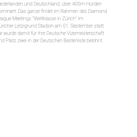
iederlanden und Deutschland, über 400m Hürden
ominiert. Das ganze findet im Rahmen des Diamond
eague-Meetings "Weltklasse in Zürich" im
üricher Letzigrund Stadion am 01. September statt.
ie wurde damit für ihre Deutsche Vizemeisterschaft
nd Platz zwei in der Deutschen Bestenliste belohnt.