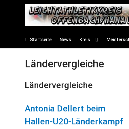
Startseite
News
Kreis
Meistersc
Ländervergleiche
Ländervergleiche
Antonia Dellert beim
Hallen-U20-Länderkampf