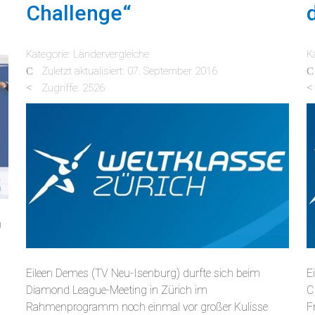
Challenge“
1
Kategorie:
Ländervergleiche
K
Zuletzt aktualisiert: 07. September 2016
Zugriffe: 2526
h
Eileen Demes (TV Neu-Isenburg) durfte sich beim
E
Diamond League-Meeting in Zürich im
C
Rahmenprogramm noch einmal vor großer Kulisse
F