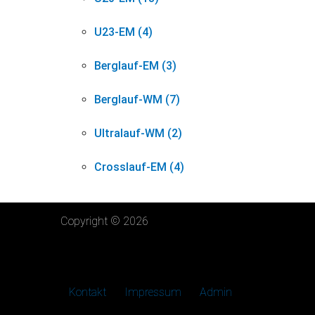
U23-EM (4)
Berglauf-EM (3)
Berglauf-WM (7)
Ultralauf-WM (2)
Crosslauf-EM (4)
Copyright © 2026
Kontakt
Impressum
Admin