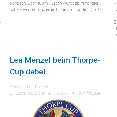
beweisen. Über 400m Hürden wurde sie hinter drei
N
Schweizerinnen und einer Tschechin Fünfte in 59,07 s.
n
d
L
Z
7
S
u
ch
Lea Menzel beim Thorpe-
-
Cup dabei
Kategorie:
Ländervergleiche
Zuletzt aktualisiert: 28. Juli 2016
Zugriffe: 2644