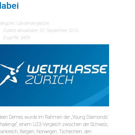
dabei
ategorie:
Ländervergleiche
Zuletzt aktualisiert: 07. September 2016
Zugriffe: 2459
ileen Demes wurde im Rahmen der „Young Diamonds‘
hallenge“, einem U23-Vergleich zwischen der Schweiz,
rankreich, Belgien, Norwegen, Tschechien, den