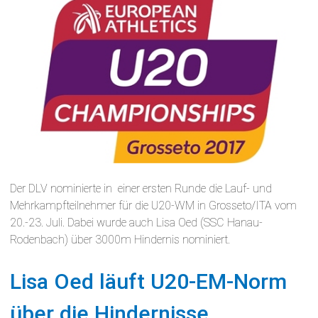
Der DLV nominierte in einer ersten Runde die Lauf- und
Mehrkampfteilnehmer für die U20-WM in Grosseto/ITA vom
20.-23. Juli. Dabei wurde auch Lisa Oed (SSC Hanau-
Rodenbach) über 3000m Hindernis nominiert.
Lisa Oed läuft U20-EM-Norm
über die Hindernisse