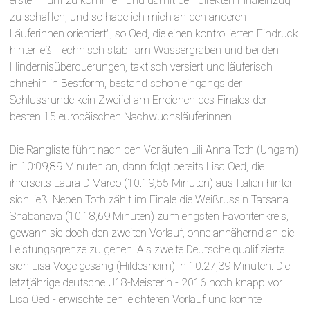
ersten Fünf zu kommen und damit den direkten Finaleinzug
zu schaffen, und so habe ich mich an den anderen
Läuferinnen orientiert", so Oed, die einen kontrollierten Eindruck
hinterließ. Technisch stabil am Wassergraben und bei den
Hindernisüberquerungen, taktisch versiert und läuferisch
ohnehin in Bestform, bestand schon eingangs der
Schlussrunde kein Zweifel am Erreichen des Finales der
besten 15 europäischen Nachwuchsläuferinnen.
Die Rangliste führt nach den Vorläufen Lili Anna Toth (Ungarn)
in 10:09,89 Minuten an, dann folgt bereits Lisa Oed, die
ihrerseits Laura DiMarco (10:19,55 Minuten) aus Italien hinter
sich ließ. Neben Toth zählt im Finale die Weißrussin Tatsana
Shabanava (10:18,69 Minuten) zum engsten Favoritenkreis,
gewann sie doch den zweiten Vorlauf, ohne annähernd an die
Leistungsgrenze zu gehen. Als zweite Deutsche qualifizierte
sich Lisa Vogelgesang (Hildesheim) in 10:27,39 Minuten. Die
letztjährige deutsche U18-Meisterin - 2016 noch knapp vor
Lisa Oed - erwischte den leichteren Vorlauf und konnte