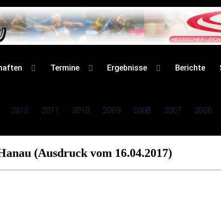
haften
Termine
Ergebnisse
Berichte
2012
2011
2010
2009
2008
2007
2006