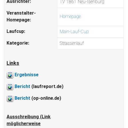
Ausrichter:
TV 1861 Neu-Isenburg
Veranstalter-
Homepage
Homepage:
Laufcup:
Main-Lauf-Cup
Kategorie:
Strassenlauf
Links
Ergebnisse
Bericht
(laufreport.de)
Bericht
(op-online.de)
Ausschreibung (Link
möglicherweise