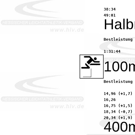
38:34        
Halb
Bestleistung 2004:	1:23:48      Straub, Kerstin         8
100
Bestleistung 2004:	16,60 (+0,0) Ewig, Betty          
14,96 (+1,7) 
16,26        
16,75 (+1,5) 
18,34 (-0,7) 
400