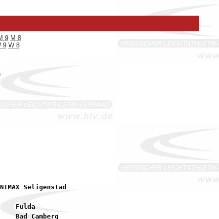
M 9
M 8
 9
W 8
B
    Fulda

    Bad Camberg
