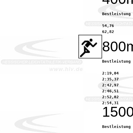
Bestleistung 2004:	55,97        Ullmann, Wiebke         88 
54,76        
800
Bestleistung 2004:	2:38,60      Ewig, Betty          
2:19,04      
2:35,37      
2:42,97      
2:46,51      
2:52,02      
150
Bestleistung 2004:	4:54,71      Straub, Kerstin         8