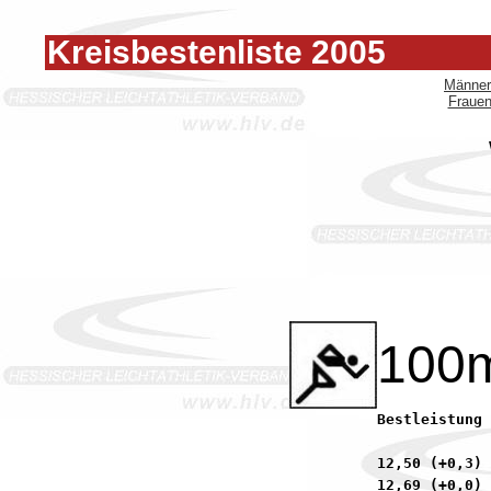
Kreisbestenliste 2005
Männer
Fraue
100
Bestleistung 2004:	12,19 (+0,0) Wojciech, Franziska     87 
12,50 (+0,3) 
12,69 (+0,0) 