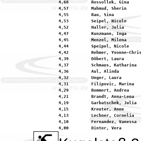
4,68         Rossollek, Gina     
4,57         Mahmud, Sherin      
4,55         Rau, Sina           
4,53         Seipel, Nicole      
4,52         Haller, Julia       
4,47         Kunzmann, Inga      
4,45         Menzel, Milena      
4,44         Speipel, Nicole     
4,42         Rehmer, Yvonne-Chris
4,39         Döbert, Laura       
4,37         Schmaus, Katharina  
4,36         Aul, Alinda         
4,32         Unger, Laura        
4,31         Filipovic, Marina   
4,29         Bommert, Andrea     
4,21         Brandt, Anna-Lena   
4,19         Garbatschek, Julia  
4,15         Kreuter, Anne       
4,13         Lechner, Cornelia   
4,10         Fernandez, Vanessa  