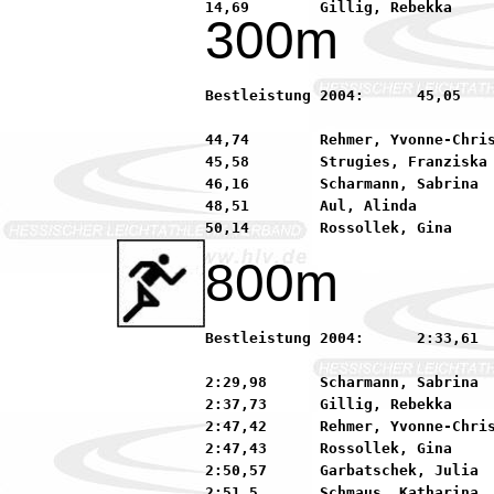
14,69        Gillig, Rebekka    
300m
Bestleistung 2004:	45,05        Schönle, Jana           90 LG Offenbach

44,74        Rehmer, Yvonne-Chris
45,58        Strugies, Franziska 
46,16        Scharmann, Sabrina  
48,51        Aul, Alinda         
800m
Bestleistung 2004:	2:33,61      Puglisi, Virginia       90 SSC Hanau-Rodenbach

2:29,98      Scharmann, Sabrina  
2:37,73      Gillig, Rebekka     
2:47,42      Rehmer, Yvonne-Chris
2:47,43      Rossollek, Gina     
2:50,57      Garbatschek, Julia  
2:51,5       Schmaus, Katharina  