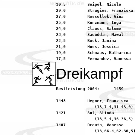
30,5         Seipel, Nicole      
29,0         Strugies, Franziska 
27,0         Rossollek, Gina     
25,0         Kunzmann, Inga      
24,0         Clauss, Salome      
23,0         Saduddin, Nawal     
22,5         Bock, Janina        
21,0         Huss, Jessica       
19,0         Schmaus, Katharina  
Dreikampf
Bestleistung 2004:	1459         Rückert, Fiona          90 LG MINIMAX Seligenstad

1448         Hegner, Franzisca   
                (13,7-4,31-43,0)

1421         Aul, Alinda         
                (13,5-4,36-36,5)

1407         Dreuth, Vanessa     
                (13,66-4,62-30,5)