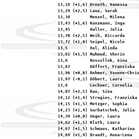
13,18 (+1,6) Dreuth, Vanessa     
13,29 (+2,5) Laux, Sarah         
13,38        Menzel, Milena      
13,43 (+1,6) Kunzmann, Inga      
13,45        Haller, Julia       
13,70 (+2,5) Weih, Riccarda      
13,72 (+1,0) Seipel, Nicole      
13,5         Aul, Alinda         
13,81 (+1,5) Mahmud, Sherin      
13,6         Rossollek, Gina     
13,87        Düffort, Franziska  
13,96 (+0,0) Rehmer, Yvonne-Chris
13,97 (-0,1) Döbert, Laura       
13,8         Lechner, Cornelia   
14,07 (+2,5) Rau, Sina           
14,12 (+1,4) Strugies, Franziska 
14,15 (+1,5) Metzger, Sophia     
14,23 (+1,4) Garbatschek, Julia  
14,39 (+0,0) Unger, Laura        
14,62 (+1,5) Kluth, Laura        
14,67 (+1,5) Schmaus, Katharina  
14,69 (+1,4) Brandt, Anna-Lena   