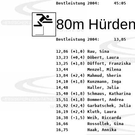
Bestleistung 2004:	45:05        Puglisi, Virginia       90 SSC Hanau-Rodenbach

80m Hürde
Bestleistung 2004:	13,85        Möll, Denise            90 LG MINIMAX Seligenstad

12,86 (+1,0) Rau, Sina           
13,23 (+0,4) Döbert, Laura       
13,25 (+1,8) Düffort, Franziska  
13,44        Menzel, Milena      
13,84 (+2,4) Mahmud, Sherin      
14,10 (+1,8) Kunzmann, Inga      
14,48        Haller, Julia       
15,40 (+1,8) Schmaus, Katharina  
15,51 (+1,8) Bommert, Andrea     
15,92 (+2,4) Garbatschek, Julia  
16,19 (+2,4) Kluth, Laura        
16,38 (-1,5) Weih, Riccarda      
16,66        Rossollek, Gina     
16,75        Haak, Annika        