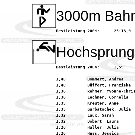
3000m Bah
Bestleistung 2004:	25:13,0      Puglisi, Virginia       90 SSC Hanau-Rodenbach

Hochsprung
Bestleistung 2004:	1,55         Lustig, Melanie         90 LAZ Bruchköbel

1,40         Bommert, Andrea     
1,40         Düffort, Franziska  
1,36         Rehmer, Yvonne-Chris
1,36         Lechner, Cornelia   
1,35         Kreuter, Anne       
1,33         Garbatschek, Julia  
1,32         Laux, Sarah         
1,32         Döbert, Laura       
1,26         Haller, Julia       
1,26         Huss, Jessica       