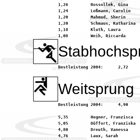
1,26         Rossollek, Gina     
1,24         Leßmann, Carolin    
1,20         Mahmud, Sherin      
1,20         Schmaus, Katharina  
1,18         Kluth, Laura        
Stabhochsp
Bestleistung 2004:	2,72         Hayn, Sabrina           90 LG Rodgau

Weitsprung
Bestleistung 2004:	4,90         Konopka, Jasmin         90 LG MINIMAX Seligenstad

5,35         Hegner, Franzisca   
5,05         Düffort, Franziska  
4,80         Dreuth, Vanessa     
4,76         Laux, Sarah         