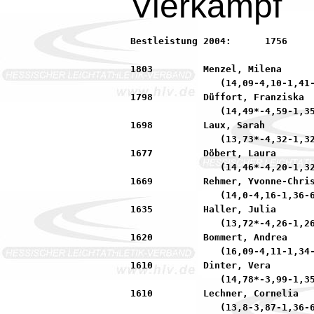
Vierkampf
Bestleistung 2004:	1756         Zitoun, Hajar           90 LG Neu-Isenburg/Heusen

1803         Menzel, Milena      
                (14,09-4,10-1,41-
1798         Düffort, Franziska  
                (14,49*-4,59-1,35
1698         Laux, Sarah         
                (13,73*-4,32-1,32
1677         Döbert, Laura       
                (14,46*-4,20-1,32
1669         Rehmer, Yvonne-Chris
                (14,0-4,16-1,36-6
1635         Haller, Julia       
                (13,72*-4,26-1,26
1620         Bommert, Andrea     
                (16,09-4,11-1,34-
1610         Dinter, Vera        
                (14,78*-3,99-1,35
1610         Lechner, Cornelia   
                (13,8-3,87-1,36-6