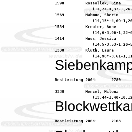
1590         Rossollek, Gina     
                (14,24-4,33-1,26-
1569         Mahmud, Sherin      
                (14,15*-4,09-1,20
1534         Kreuter, Anne       
                (14,6-3,96-1,32-6
1414         Huss, Jessica       
                (14,5-3,53-1,26-5
1330         Kluth, Laura        
Siebenkamp
Bestleistung 2004:	2780         Döbert, Laura           91 LG Offenbach

3330         Menzel, Milena      
Blockwettka
Bestleistung 2004:	2108         Konopka, Jasmin         90 LG MINIMAX Seligenstad
