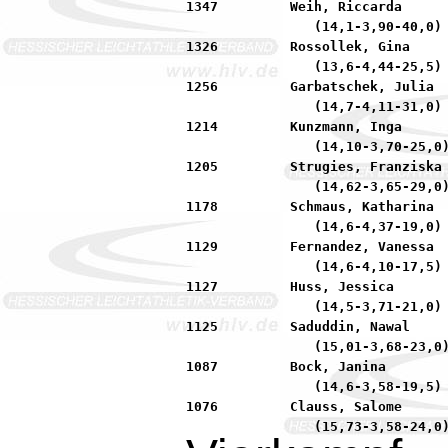
1347         Weih, Riccarda      
                (14,1-3,90-40,0)

1326         Rossollek, Gina     
                (13,6-4,44-25,5)

1256         Garbatschek, Julia  
                (14,7-4,11-31,0)

1214         Kunzmann, Inga      
                (14,10-3,70-25,0)
1205         Strugies, Franziska 
                (14,62-3,65-29,0)
1178         Schmaus, Katharina  
                (14,6-4,37-19,0)

1129         Fernandez, Vanessa  
                (14,6-4,10-17,5)

1127         Huss, Jessica       
                (14,5-3,71-21,0)

1125         Saduddin, Nawal     
                (15,01-3,68-23,0)
1087         Bock, Janina        
                (14,6-3,58-19,5)

1076         Clauss, Salome      