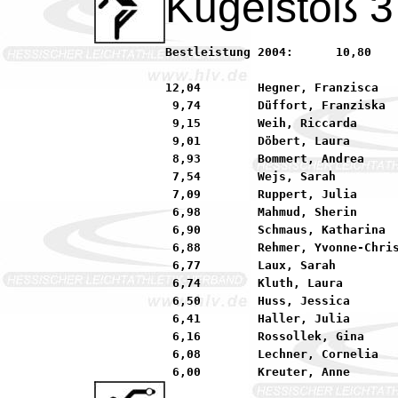
Kugelstoß 3
Bestleistung 2004:	10,80        Rückert, Fiona          90 LG MINIMAX Seligenstad

12,04        Hegner, Franzisca   
 9,74        Düffort, Franziska  
 9,15        Weih, Riccarda      
 9,01        Döbert, Laura       
 8,93        Bommert, Andrea     
 7,54        Wejs, Sarah         
 7,09        Ruppert, Julia      
 6,98        Mahmud, Sherin      
 6,90        Schmaus, Katharina  
 6,88        Rehmer, Yvonne-Chris
 6,77        Laux, Sarah         
 6,74        Kluth, Laura        
 6,50        Huss, Jessica       
 6,41        Haller, Julia       
 6,16        Rossollek, Gina     
 6,08        Lechner, Cornelia   