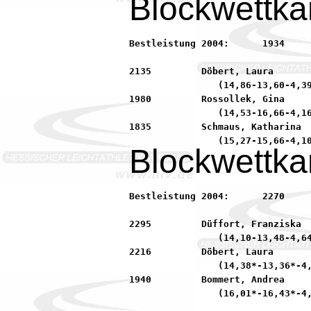
Blockwettka
Bestleistung 2004:	1934         Möll, Denise            90 LG MINIMAX Seligenstad

2135         Döbert, Laura       
                (14,86-13,60-4,39
1980         Rossollek, Gina     
                (14,53-16,66-4,16
1835         Schmaus, Katharina  
Blockwettka
Bestleistung 2004:	2270         Rückert, Fiona          90 LG MINIMAX Seligenstad

2295         Düffort, Franziska  
                (14,10-13,48-4,64
2216         Döbert, Laura       
                (14,38*-13,36*-4,
1940         Bommert, Andrea     