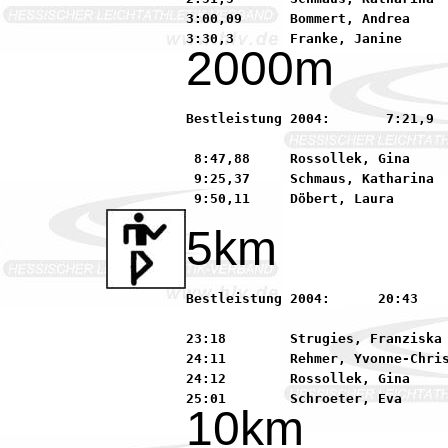
3:00,09      Bommert, Andrea     
2000m
Bestleistung 2004:	 7:21,9      Puglisi, Virginia       90 SSC Hanau-Rodenbach

 8:47,88     Rossollek, Gina     
 9:25,37     Schmaus, Katharina  
5km
Bestleistung 2004:	20:43        Puglisi, Virginia       90 SSC Hanau-Rodenbach

23:18        Strugies, Franziska 
24:11        Rehmer, Yvonne-Chris
24:12        Rossollek, Gina     
10km