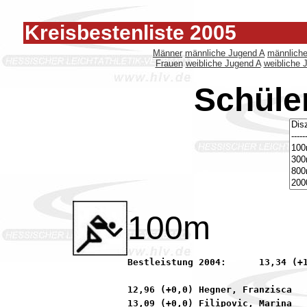
Kreisbestenliste 2005
Männer
männliche Jugend A
männlich
Frauen
weibliche Jugend A
weibliche 
Schüle
100m
Bestleistung 2004:	13,34 (+1,4) Zitoun, Hajar           90 LG Neu-Isenburg/Heusen

12,96 (+0,0) Hegner, Franzisca   
13,09 (+0,0) Filipovic, Marina   