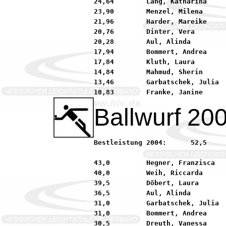
24,64        Lang, Katharina     
23,90        Menzel, Milena      
21,96        Harder, Mareike     
20,76        Dinter, Vera        
20,28        Aul, Alinda         
17,94        Bommert, Andrea     
17,84        Kluth, Laura        
14,84        Mahmud, Sherin      
13,46        Garbatschek, Julia  
Ballwurf 20
Bestleistung 2004:	52,5         Rückert, Fiona          90 LG MINIMAX Seligenstad

43,0         Hegner, Franzisca   
40,0         Weih, Riccarda      
39,5         Döbert, Laura       
36,5         Aul, Alinda         
31,0         Garbatschek, Julia  
31,0         Bommert, Andrea     
30,5         Dreuth, Vanessa     