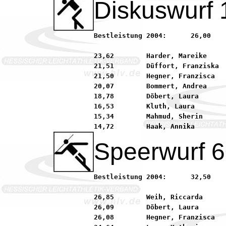
Diskuswurf 
Bestleistung 2004:	26,00        Rückert, Fiona          90 LG MINIMAX Seligenstad

23,62        Harder, Mareike     
21,51        Düffort, Franziska  
21,50        Hegner, Franzisca   
20,07        Bommert, Andrea     
18,78        Döbert, Laura       
16,53        Kluth, Laura        
15,34        Mahmud, Sherin      
Speerwurf 6
Bestleistung 2004:	32,50        Rückert, Fiona          90 LG MINIMAX Seligenstad

26,85        Weih, Riccarda      
26,09        Döbert, Laura       
26,08        Hegner, Franzisca   