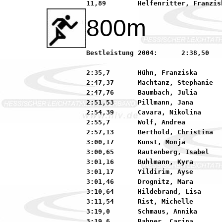
800m
Bestleistung 2004:	2:38,50      Hesse, Guilia           92 LAZ Bruchköbel

2:35,7       Hühn, Franziska      
2:47,37      Machtanz, Stephanie  
2:47,76      Baumbach, Julia      
2:51,53      Pillmann, Jana       
2:54,39      Cavara, Nikolina     
2:55,7       Wolf, Andrea         
2:57,13      Berthold, Christina  
3:00,17      Kunst, Monja         
3:00,65      Rautenberg, Isabel   
3:01,16      Buhlmann, Kyra       
3:01,17      Yildirim, Ayse       
3:01,46      Drognitz, Mara       
3:10,64      Hildebrand, Lisa     
3:11,54      Rist, Michelle       
3:19,0       Schmaus, Annika      
3:19,6       Bahner, Carina       