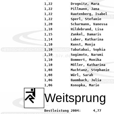
1,22         Drognitz, Mara       
1,22         Pillmann, Jana       
1,22         Rautenberg, Isabel   
1,22         Sperl, Stefanie      
1,20         Scharmann, Vanessa   
1,18         Hildebrand, Lisa     
1,15         Zankel, Damaris      
1,14         Laber, Katharina     
1,10         Kunst, Monja         
1,10         Tabatabai, Sophia    
1,10         Sugimoto, Narumi     
1,10         Bommert, Monika      
1,10         Möller, Katharina    
1,08         Machtanz, Stephanie  
1,08         Würl, Sarah          
1,06         Baumbach, Julia      
Weitsprung
Bestleistung 2004:	4,77         Hesse, Guilia           92 LAZ Bruchköbel
