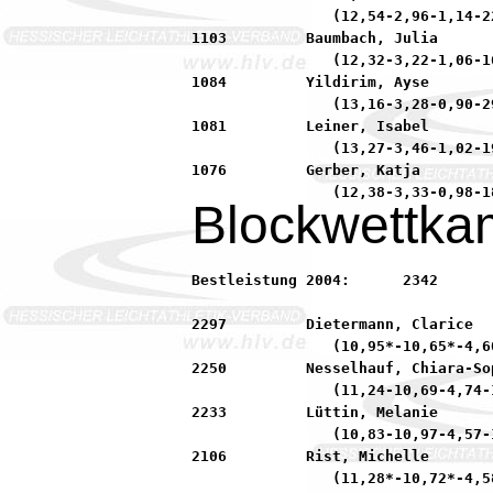
                (12,54-2,96-1,14-22
1103         Baumbach, Julia      
                (12,32-3,22-1,06-16
1084         Yildirim, Ayse       
                (13,16-3,28-0,90-29
1081         Leiner, Isabel       
                (13,27-3,46-1,02-19
1076         Gerber, Katja        
Blockwettkam
Bestleistung 2004:	2342         Frank, Julia            92 SKG Sprendlingen

2297         Dietermann, Clarice  
                (10,95*-10,65*-4,6
2250         Nesselhauf, Chiara-So
                (11,24-10,69-4,74-1
2233         Lüttin, Melanie      
                (10,83-10,97-4,57-1
2106         Rist, Michelle       
                (11,28*-10,72*-4,5