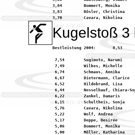
3,84         Bommert, Monika      
3,83         Rösler, Christina    
Kugelstoß 3
Bestleistung 2004:	 8,53        Harder, Mareike         92 LG Neu-Isenburg/Heusen

 7,54        Sugimoto, Narumi     
 7,49        Wilkes, Michelle     
 6,74        Schmaus, Annika      
 6,67        Dietermann, Clarice  
 6,52        Hildebrand, Lisa     
 6,44        Nesselhauf, Chiara-So
 6,22        Zankel, Damaris      
 6,15        Schultheis, Sonja    
 5,76        Cavara, Nikolina     
 5,22        Wolf, Andrea         
 5,17        Deppe, Desirée       
 5,06        Bommert, Monika      
 5,00        Möller, Katharina    