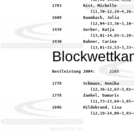
1783         Rist, Michelle       
                (11,70-12,24-4,26-
1609         Baumbach, Julia      
                (12,04-13,36-3,10-
1439         Gerber, Katja        
                (13,01-14,65-3,28-
1430         Bahner, Carina       
Blockwettka
Bestleistung 2004:	2165         Menzel, Milena          92 SKG Sprendlingen

1778         Schmaus, Annika      
                (12,36-12,67-3,82-6
1778         Zankel, Damaris      
                (11,73-13,64-3,85-6
1696         Hildebrand, Lisa     