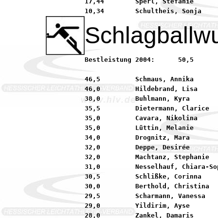
17,44        Sperl, Stefanie      
Schlagballwu
Bestleistung 2004:	50,5         Lang, Katharina         92 TV 1888 Windecken

46,5         Schmaus, Annika      
46,0         Hildebrand, Lisa     
38,0         Buhlmann, Kyra       
35,5         Dietermann, Clarice  
35,0         Cavara, Nikolina     
35,0         Lüttin, Melanie      
34,0         Drognitz, Mara       
32,0         Deppe, Desirée       
32,0         Machtanz, Stephanie  
31,0         Nesselhauf, Chiara-So
30,5         Schlißke, Corinna    
30,0         Berthold, Christina  
29,5         Scharmann, Vanessa   
29,0         Yildirim, Ayse       
28,0         Zankel, Damaris      