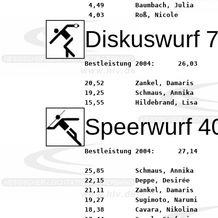
 4,49        Baumbach, Julia      
Diskuswurf 
Bestleistung 2004:	26,03        Menzel, Milena          92 SKG Sprendlingen

20,52        Zankel, Damaris      
19,25        Schmaus, Annika      
Speerwurf 4
Bestleistung 2004:	27,14        Menzel, Milena          92 SKG Sprendlingen

25,85        Schmaus, Annika      
22,15        Deppe, Desirée       
21,11        Zankel, Damaris      
19,27        Sugimoto, Narumi     
18,38        Cavara, Nikolina     