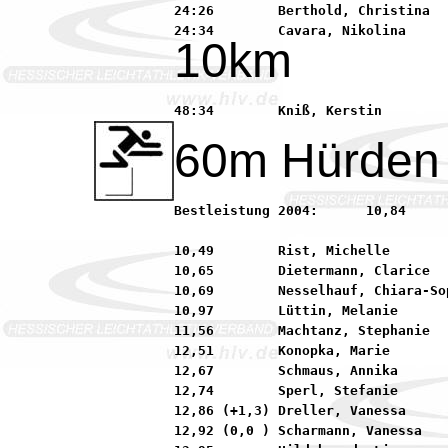
24:26        Berthold, Christina  
10km
60m Hürden
Bestleistung 2004:	10,84        Menzel, Milena          92 SKG Sprendlingen

10,49        Rist, Michelle       
10,65        Dietermann, Clarice  
10,69        Nesselhauf, Chiara-So
10,97        Lüttin, Melanie      
11,56        Machtanz, Stephanie  
12,51        Konopka, Marie       
12,67        Schmaus, Annika      
12,74        Sperl, Stefanie      
12,86 (+1,3) Dreller, Vanessa     
12,92 (0,0 ) Scharmann, Vanessa   