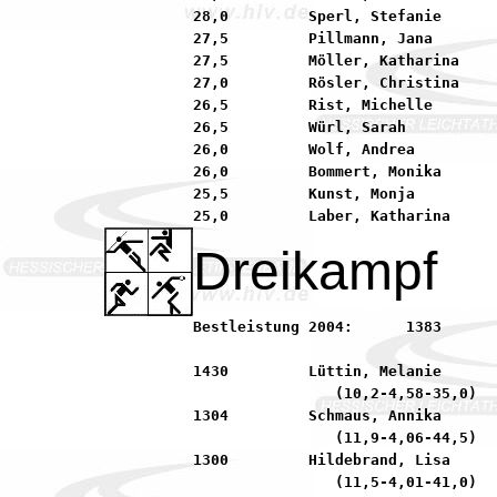
28,0         Sperl, Stefanie      
27,5         Pillmann, Jana       
27,5         Möller, Katharina    
27,0         Rösler, Christina    
26,5         Rist, Michelle       
26,5         Würl, Sarah          
26,0         Wolf, Andrea         
26,0         Bommert, Monika      
25,5         Kunst, Monja         
Dreikampf
Bestleistung 2004:	1383         Frank, Julia            92 SKG Sprendlingen

1430         Lüttin, Melanie      
                (10,2-4,58-35,0)

1304         Schmaus, Annika      
                (11,9-4,06-44,5)

1300         Hildebrand, Lisa     
                (11,5-4,01-41,0)
