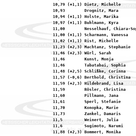
10,79 (+1,1) Dietz, Michelle      
10,93        Drognitz, Mara       
10,94 (+1,1) Holste, Marika       
10,97 (+1,1) Buhlmann, Kyra       
11,00        Nesselhauf, Chiara-So
11,00 (+1,1) Scharmann, Vanessa   
11,02 (+1,1) Rist, Michelle       
11,23 (+2,3) Machtanz, Stephanie  
11,46 (+2,3) Würl, Sarah          
11,46        Kunst, Monja         
11,46        Tabatabai, Sophia    
11,48 (+2,5) Schlißke, Corinna    
11,57 (-0,6) Berthold, Christina  
11,59 (+2,3) Hildebrand, Lisa     
11,59        Rösler, Christina    
11,60        Pillmann, Jana       
11,61        Sperl, Stefanie      
11,70        Konopka, Marie       
11,73        Zankel, Damaris      
11,5         Weinert, Julia       
11,6         Sugimoto, Narumi     
11,88 (+2,3) Bommert, Monika      