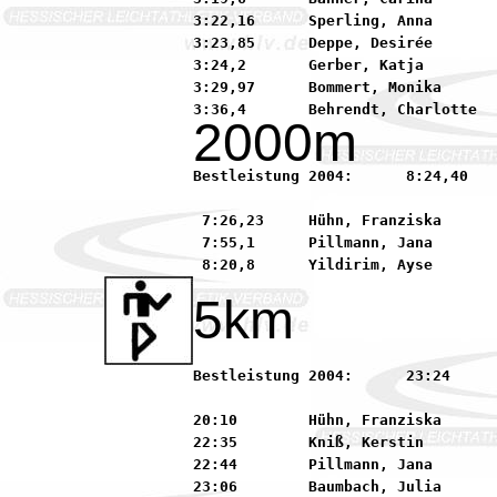
3:22,16      Sperling, Anna       
3:23,85      Deppe, Desirée       
3:24,2       Gerber, Katja        
3:29,97      Bommert, Monika      
2000m
Bestleistung 2004:	8:24,40     Dietz, Louise           92 SSC Hanau-Rodenbach

 7:26,23     Hühn, Franziska      
 7:55,1      Pillmann, Jana       
5km
Bestleistung 2004:	23:24        Hesse, Guilia           92 LAZ Bruchköbel

20:10        Hühn, Franziska      
22:35        Kniß, Kerstin        
22:44        Pillmann, Jana       
23:06        Baumbach, Julia      