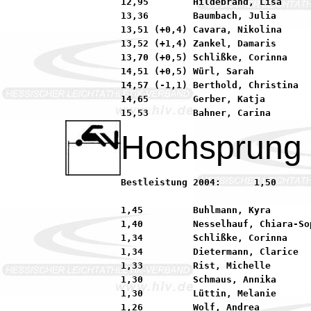
12,95        Hildebrand, Lisa     
13,36        Baumbach, Julia      
13,51 (+0,4) Cavara, Nikolina     
13,52 (+1,4) Zankel, Damaris      
13,70 (+0,5) Schlißke, Corinna    
14,51 (+0,5) Würl, Sarah          
14,57 (-1,1) Berthold, Christina  
14,65        Gerber, Katja        
Hochsprung
Bestleistung 2004:	1,50         Frank, Julia            92 SKG Sprendlingen

1,45         Buhlmann, Kyra       
1,40         Nesselhauf, Chiara-So
1,34         Schlißke, Corinna    
1,34         Dietermann, Clarice  
1,33         Rist, Michelle       
1,30         Schmaus, Annika      
1,30         Lüttin, Melanie      
1,26         Wolf, Andrea         