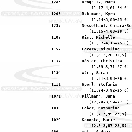
1283         Drognitz, Mara       
                (11,17-4,01-34,0)

1268         Buhlmann, Kyra       
                (11,24-3,86-35,0)

1237         Nesselhauf, Chiara-So
                (11,15-4,08-28,5)

1187         Rist, Michelle       
                (11,37-4,16-25,0)

1157         Cavara, Nikolina     
                (11,8-3,70-32,5)

1137         Rösler, Christina    
                (11,59-3,71-27,0)

1134         Würl, Sarah          
                (11,81-3,93-26,0)

1111         Sperl, Stefanie      
                (11,94-3,92-25,0)

1071         Pillmann, Jana       
                (12,29-3,59-27,5)

1040         Laber, Katharina     
                (11,7-3,49-23,5)

1029         Konopka, Marie       
                (12,5-3,87-23,5)

980          Wolf, Andrea         