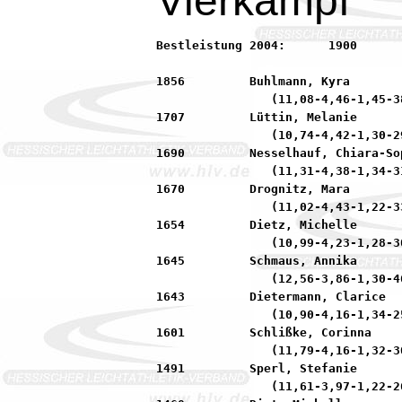
Vierkampf
Bestleistung 2004:	1900         Frank, Julia            92 SKG Sprendlingen

1856         Buhlmann, Kyra       
                (11,08-4,46-1,45-38
1707         Lüttin, Melanie      
                (10,74-4,42-1,30-29
1690         Nesselhauf, Chiara-So
                (11,31-4,38-1,34-31
1670         Drognitz, Mara       
                (11,02-4,43-1,22-33
1654         Dietz, Michelle      
                (10,99-4,23-1,28-30
1645         Schmaus, Annika      
                (12,56-3,86-1,30-46
1643         Dietermann, Clarice  
                (10,90-4,16-1,34-25
1601         Schlißke, Corinna    
                (11,79-4,16-1,32-30
1491         Sperl, Stefanie      
                (11,61-3,97-1,22-26