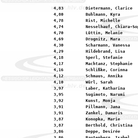
4,83         Dietermann, Clarice  
4,80         Buhlmann, Kyra       
4,78         Rist, Michelle       
4,74         Nesselhauf, Chiara-So
4,70         Lüttin, Melanie      
4,69         Drognitz, Mara       
4,30         Scharmann, Vanessa   
4,29         Hildebrand, Lisa     
4,18         Sperl, Stefanie      
4,17         Machtanz, Stephanie  
4,16         Schlißke, Corinna    
4,12         Schmaus, Annika      
4,10         Würl, Sarah          
3,97         Laber, Katharina     
3,95         Sugimoto, Narumi     
3,92         Kunst, Monja         
3,91         Pillmann, Jana       
3,91         Zankel, Damaris      
3,87         Konopka, Marie       
3,87         Berthold, Christina  
3,86         Deppe, Desirée       
3,86         Rautenberg, Isabel   