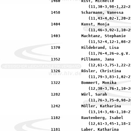
1460         Rist, Michelle       
                (11,30-3,98-1,22-21
1458         Scharmann, Vanessa   
                (11,43-4,02-1,20-23
1404         Kunst, Monja         
                (11,46-3,92-1,10-25
1403         Machtanz, Stephanie  
                (11,52-4,12-1,08-25
1370         Hildebrand, Lisa     
                (11,76-4,26-o.g.V.-
1352         Pillmann, Jana       
                (12,61-3,75-1,22-23
1326         Rösler, Christina    
                (11,79-3,83-1,02-27
1322         Bommert, Monika      
                (12,30-3,76-1,10-26
1282         Würl, Sarah          
                (11,76-3,75-0,98-26
1242         Möller, Katharina    
                (13,14-3,46-1,10-27
1182         Rautenberg, Isabel   
                (12,61-3,45-1,18-15
1181         Laber, Katharina     