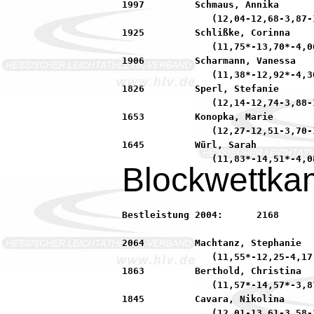
1997         Schmaus, Annika      
                (12,04-12,68-3,87-1
1925         Schlißke, Corinna    
                (11,75*-13,70*-4,0
1906         Scharmann, Vanessa   
                (11,38*-12,92*-4,3
1826         Sperl, Stefanie      
                (12,14-12,74-3,88-1
1653         Konopka, Marie       
                (12,27-12,51-3,70-1
1645         Würl, Sarah          
Blockwettka
Bestleistung 2004:	2168         Frank, Julia            92 SKG Sprendlingen

2064         Machtanz, Stephanie  
                (11,55*-12,25-4,17
1863         Berthold, Christina  
                (11,57*-14,57*-3,8
1845         Cavara, Nikolina     
                (12,01-13,61-3,58-