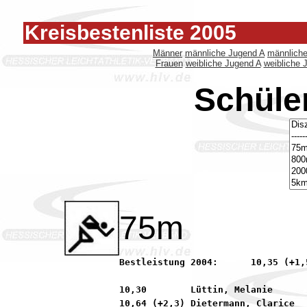
Kreisbestenliste 2005
Männer
männliche Jugend A
männlich
Frauen
weibliche Jugend A
weibliche 
Schüle
75m
Bestleistung 2004:	10,35 (+1,5) Menzel, Milena          92 SKG Sprendlingen

10,30        Lüttin, Melanie      
10,64 (+2,3) Dietermann, Clarice  