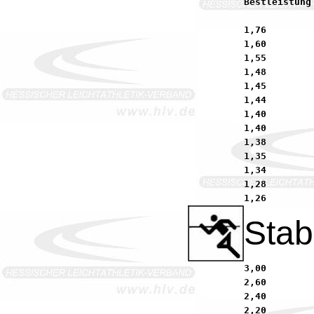
Bestleistung 2004:	1,55         Ribow, Thomas     
1,76        
1,60        
1,55        
1,48        
1,45        
1,44        
1,40        
1,40        
1,38        
1,35        
1,34        
1,28        
Sta
3,00        
2,60        
2,40        