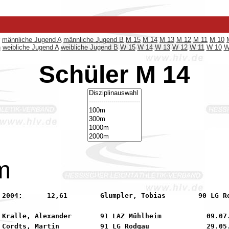
männliche Jugend A
männliche Jugend B
M 15
M 14
M 13
M 12
M 11
M 10
n
weibliche Jugend A
weibliche Jugend B
W 15
W 14
W 13
W 12
W 11
W 10
W
Schüler M 14
m
s        90 LG Rodgau

 Kralle, Alexander       91 LAZ Mühlheim           09.07.
 Cordts, Martin          91 LG Rodgau              29.05.