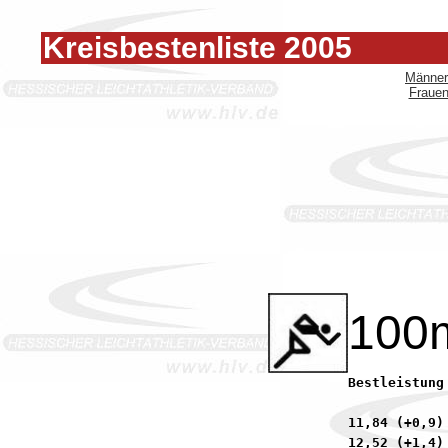
Kreisbestenliste 2005
Männer
Fraue
100
Bestleistung 2004:	12,61        Glumpler, Tobia
11,84 (+0,9)
12,52 (+1,4)