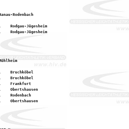
    Rodgau-Jügesheim

    Bruchköbel

    Bruchköbel

    Frankfurt

    Obertshausen

    Rodenbach
