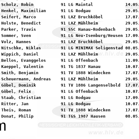
 Scholz, Robin           91 LG Maintal             14.05.
 Henkel, Maximilian      91 LG Rodgau              29.05.
 Seifert, Marco          91 LAZ Bruchköbel         17.07.
 Holste, Benedict        91 LAZ Mühlheim           29.05.
 Parker, Travis          91 SSC Hanau-Rodenbach    29.05.
 Sommer, Sven            91 LG Neu-Isenburg/Heusen 17.09.
 Volz, Hannes            91 LAZ Bruchköbel         29.05.
 Nitschke, Niklas        91 LG MINIMAX Seligenstad 08.05.
 Wippich, Daniel         91 LAZ Mühlheim           29.05.
 Bellos, Evanggelos      91 LG Offenbach           11.09.
 Kaeppel, Valentin       91 TG 1837 Hanau          10.07.
 Smith, Benjamin         91 TV 1888 Windecken      17.07.
 Scheuermann, Andreas    91 LAZ Mühlheim           29.05.
 Göbel, Dominik          91 TV 1886 Langenselbold  17.07.
 Göbel, Felix            91 LG Offenbach           10.07.
 Staab, Christian        91 LG Rodgau              17.09.
 Ritter, Jan             91 LG Rodgau              10.07.
 Theis, Roman            91 TV 1888 Windecken      17.07.
m