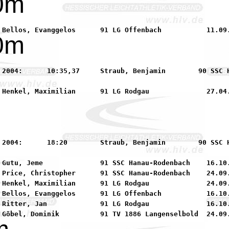
0m
0m
  90 SSC Hanau-Rodenbach

  90 SSC Hanau-Rodenbach

 Gutu, Jeme              91 SSC Hanau-Rodenbach    16.10.
 Price, Christopher      91 SSC Hanau-Rodenbach    24.09.
 Henkel, Maximilian      91 LG Rodgau              24.09.
 Bellos, Evanggelos      91 LG Offenbach           16.10.
 Ritter, Jan             91 LG Rodgau              16.10.