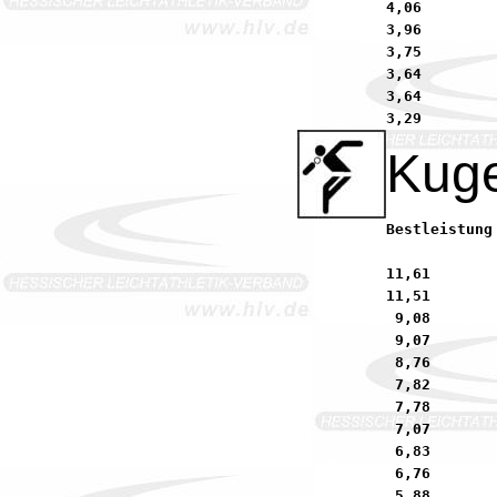
4,06        
3,96        
3,75        
3,64        
3,64        
Kuge
Bestleistung 2004:	 9,98        Heidl, Oliver           
11,61       
11,51       
 9,08       
 9,07       
 8,76       
 7,82       
 7,78       
 7,07       
 6,83       
 6,76       
 5,88       