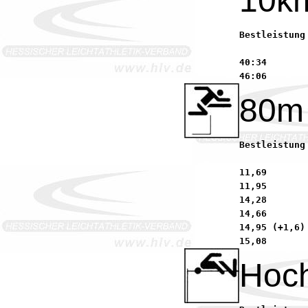
10k
Bestleistung 2004:	38:24        Straub, Benjamin      
40:34       
80m
Bestleistung 2004:	13,37 (-0,5) Kralle, Alexander 
11,69       
11,95       
14,28       
14,66       
14,95 (+1,6)
Hoc