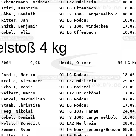
 Scheuermann, Andreas    91 LAZ Mühlheim           08.05.
 Azizi, Kushtrim         91 LG Offenbach           18.06.
 Göbel, Dominik          91 TV 1886 Langenselbold  08.05.
 Ritter, Jan             91 LG Rodgau              10.07.
 Smith, Benjamin         91 TV 1888 Windecken      17.07.
lstoß 4 kg
90 LG Neu-Isenburg/Heusen

 Cordts, Martin          91 LG Rodgau              18.06.
 Kralle, Alexander       91 LAZ Mühlheim           29.05.
 Scholz, Robin           91 LG Maintal             24.09.
 Seifert, Marco          91 LAZ Bruchköbel         17.07.
 Henkel, Maximilian      91 LG Rodgau              02.07.
 Staab, Christian        91 LG Rodgau              17.09.
 Heeg, Nikolai           91 TG 1837 Hanau          24.04.
 Göbel, Dominik          91 TV 1886 Langenselbold  18.06.
 Holste, Benedict        91 LAZ Mühlheim           29.05.
 Sommer, Sven            91 LG Neu-Isenburg/Heusen 08.05.
 Ritter, Jan             91 LG Rodgau              17.09.