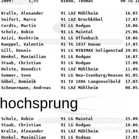
      90 TG 1837 Hanau

 Kralle, Alexander       91 LAZ Mühlheim           16.07.
 Seifert, Marco          91 LAZ Bruchköbel         17.07.
 Cordts, Martin          91 LG Rodgau              18.06.
 Scholz, Robin           91 LG Maintal             25.06.
 Azizi, Kushtrim         91 LG Offenbach           18.06.
 Kaeppel, Valentin       91 TG 1837 Hanau          17.07.
 Gill, Dennis            91 LG MINIMAX Seligenstad 29.05.
 Henkel, Maximilian      91 LG Rodgau              16.07.
 Staab, Christian        91 LG Rodgau              17.09.
 Holste, Benedict        91 LAZ Mühlheim           11.09.
 Sommer, Sven            91 LG Neu-Isenburg/Heusen 01.05.
 Göbel, Dominik          91 TV 1886 Langenselbold  17.07.
bhochsprung
 Scholz, Robin           91 LG Maintal             25.09.
 Staab, Christian        91 LG Rodgau              18.06.
 Kralle, Alexander       91 LAZ Mühlheim           23.04.