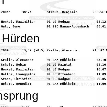
m
  90 SSC Hanau-Rodenbach

 Henkel, Maximilian      91 LG Rodgau              03.12.
 Hürden
      91 LAZ Mühlheim

 Kralle, Alexander       91 LAZ Mühlheim           03.10.
 Scholz, Robin           91 LG Maintal             03.10.
 Henkel, Maximilian      91 LG Rodgau              16.07.
 Bellos, Evanggelos      91 LG Offenbach           11.09.
 Staab, Christian        91 LG Rodgau              29.05.
hsprung