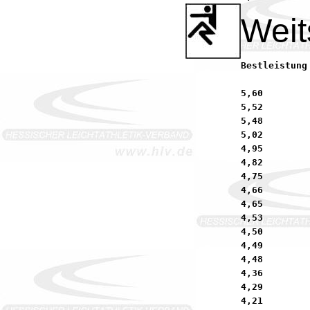
Weit
Bestleistung 2004:	5,16  (-0,7) Weigt, Serafin          
5,60        
5,52        
5,48        
5,02        
4,95        
4,82        
4,75        
4,66        
4,65        
4,53        
4,50        
4,49        
4,48        
4,36        
4,29        
4,21        