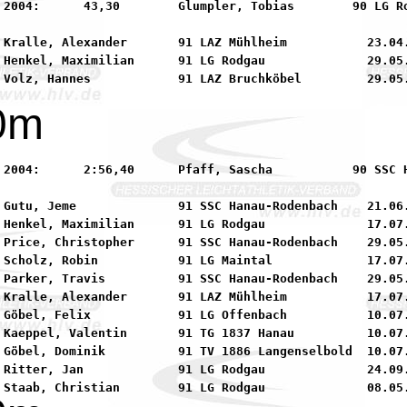
s        90 LG Rodgau

 Kralle, Alexander       91 LAZ Mühlheim           23.04.
 Henkel, Maximilian      91 LG Rodgau              29.05.
0m
  90 SSC Hanau-Rodenbach

 Gutu, Jeme              91 SSC Hanau-Rodenbach    21.06.
 Henkel, Maximilian      91 LG Rodgau              17.07.
 Price, Christopher      91 SSC Hanau-Rodenbach    29.05.
 Scholz, Robin           91 LG Maintal             17.07.
 Parker, Travis          91 SSC Hanau-Rodenbach    29.05.
 Kralle, Alexander       91 LAZ Mühlheim           17.07.
 Göbel, Felix            91 LG Offenbach           10.07.
 Kaeppel, Valentin       91 TG 1837 Hanau          10.07.
 Göbel, Dominik          91 TV 1886 Langenselbold  10.07.
 Ritter, Jan             91 LG Rodgau              24.09.