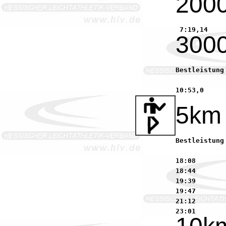
200
300
Bestleistung 2004:	10:35,37     Straub, Benjamin      
5km
Bestleistung 2004:	18:20        Straub, Benjamin      
18:08       
18:44       
19:39       
19:47       
21:12       