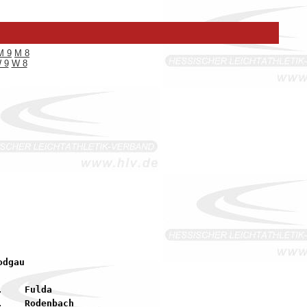
M 9
M 8
 9
W 8
    Fulda

    Rodenbach
