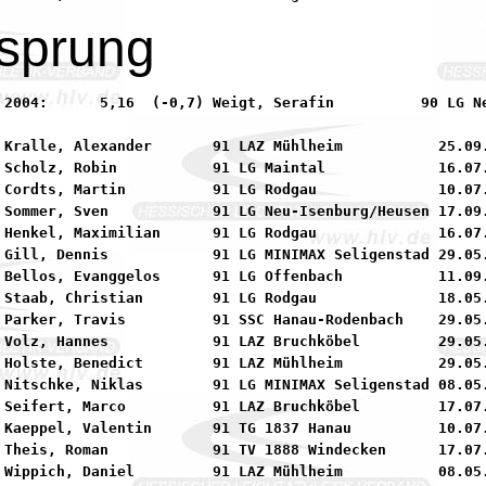
sprung
90 LG Neu-Isenburg/Heusen

 Kralle, Alexander       91 LAZ Mühlheim           25.09.
 Scholz, Robin           91 LG Maintal             16.07.
 Cordts, Martin          91 LG Rodgau              10.07.
 Sommer, Sven            91 LG Neu-Isenburg/Heusen 17.09.
 Henkel, Maximilian      91 LG Rodgau              16.07.
 Gill, Dennis            91 LG MINIMAX Seligenstad 29.05.
 Bellos, Evanggelos      91 LG Offenbach           11.09.
 Staab, Christian        91 LG Rodgau              18.05.
 Parker, Travis          91 SSC Hanau-Rodenbach    29.05.
 Volz, Hannes            91 LAZ Bruchköbel         29.05.
 Holste, Benedict        91 LAZ Mühlheim           29.05.
 Nitschke, Niklas        91 LG MINIMAX Seligenstad 08.05.
 Seifert, Marco          91 LAZ Bruchköbel         17.07.
 Kaeppel, Valentin       91 TG 1837 Hanau          10.07.
 Theis, Roman            91 TV 1888 Windecken      17.07.
 Wippich, Daniel         91 LAZ Mühlheim           08.05.