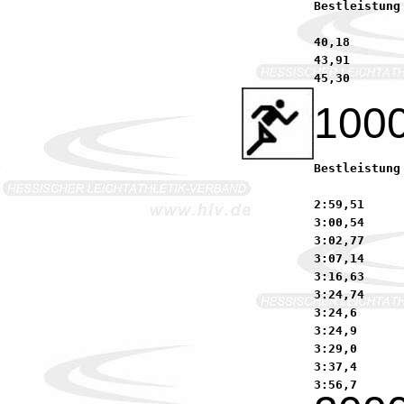
Bestleistung 2004:	43,30        Glumpler, Tobia
40,18       
43,91       
100
Bestleistung 2004:	2:56,40      Pfaff, Sascha         
2:59,51     
3:00,54     
3:02,77     
3:07,14     
3:16,63     
3:24,74     
3:24,6      
3:24,9      
3:29,0      
3:37,4      