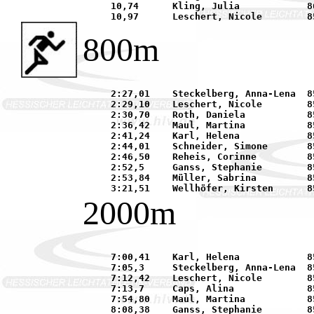
     10,74	Kling, Julia		86	TG 1837 Hanau			16.05.	Niederrodenbach	

800m
     2:27,01	Steckelberg, Anna-Lena	85	TGS Offenbach-Bieber		11.09.	Schlüchtern	

     2:29,10	Leschert, Nicole	85	TG 1837 Hanau			12.06.	Fulda		

     2:30,70	Roth, Daniela		85	TGS Niederrodenbach		11.09.	Schlüchtern	

     2:36,42	Maul, Martina		85	Offenbacher LC			12.06.	Fulda		

     2:41,24	Karl, Helena		85	SSC Hanau-Rodenbach		11.09.	Schlüchtern	

     2:44,01	Schneider, Simone	85	TG 1837 Hanau			16.05.	Niederrodenbach	

     2:46,50	Reheis, Corinne		85	LAZ Mühlheim			02.05.	Obertshausen	

     2:52,5	Ganss, Stephanie	85	TGS Offenbach-Bieber		06.06.	Offenbach	

     2:53,84	Müller, Sabrina		85	SV Weiskirchen			12.09.	Egelsbach	

2000m
     7:00,41	Karl, Helena		85	SSC Hanau-Rodenbach		13.06.	Fulda		

     7:05,3	Steckelberg, Anna-Lena	85	TGS Offenbach-Bieber		22.09.	Frankfurt	

     7:12,42	Leschert, Nicole	85	TG 1837 Hanau			13.06.	Fulda		

     7:13,7	Caps, Alina		85	LG Seligenstadt			22.09.	Frankfurt	

     7:54,80	Maul, Martina		85	Offenbacher LC			27.04.	Darmstadt	

     8:08,38	Ganss, Stephanie	85	TGS Offenbach-Bieber		27.04.	Darmstadt	
