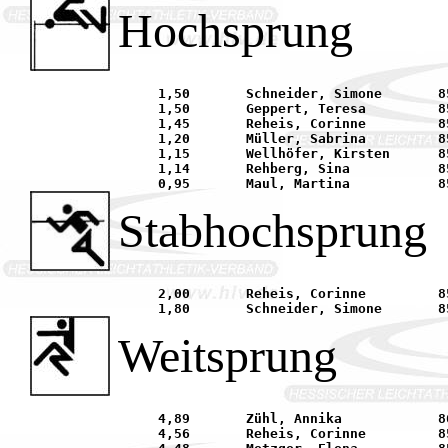
Hochsprung
     1,50	Schneider, Simone	85	TG 1837 Hanau			01.05.	Obertshausen	

     1,50	Geppert, Teresa		85	LAZ Bruchköbel			06.06.	Offenbach	

     1,45	Reheis, Corinne		85	LAZ Mühlheim			16.05.	Niederrodenbach	

     1,20	Müller, Sabrina		85	SV Weiskirchen			19.06.	Weiskirchen	

     1,15	Wellhöfer, Kirsten	85	Offenbacher LC			06.06.	Offenbach	

     1,14	Rehberg, Sina		85	LG Maintal			01.05.	Obertshausen	

Stabhochsprung
     2,00	Reheis, Corinne		85	LAZ Mühlheim			21.08.	Weiskirchen	

Weitsprung
     4,89	Zühl, Annika		86	SKG Sprendlingen		16.05.	Niederrodenbach	

     4,56	Reheis, Corinne		85	LAZ Mühlheim			01.05.	Obertshausen	
