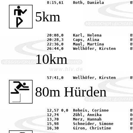
5km
     20:08,0	Karl, Helena		85	SSC Hanau-Rodenbach		21.03.	Körle-Lobenhsn.	

     20:28,3	Caps, Alina		85	LG Seligenstadt			04.07.	Hanau		

     22:36,0	Maul, Martina		85	Offenbacher LC			21.03.	Körle-Lobenhsn.	

10km
80m Hürden
     12,57 0,0	Reheis, Corinne		85	LAZ Mühlheim			13.06.	Fulda		

     12,74	Zühl, Annika		86	SKG Sprendlingen		16.05.	Niederrodenbach	

     13,70	Merz, Hannah		85	TV Langenselbold		11.09.	Schlüchtern	

     15,98	Schneider, Simone	85	TG 1837 Hanau			28.08.	Bad Homburg	
