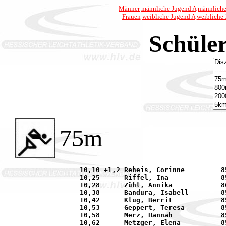
Männer
männliche Jugend A
männliche
Frauen
weibliche Jugend A
weibliche
Schüle
75m
     10,10 +1,2	Reheis, Corinne		85	LAZ Mühlheim			12.06.	Fulda		

     10,25	Riffel, Ina		85	LAZ Bruchköbel			25.04.	Bruchköbel	

     10,28	Zühl, Annika		86	SKG Sprendlingen		01.05.	Obertshausen	

     10,38	Bandura, Isabell	85	LAZ Bruchköbel			12.09.	Schlüchtern	

     10,42	Klug, Berrit		85	LAZ Bruchköbel			12.09.	Schlüchtern	

     10,53	Geppert, Teresa		85	LAZ Bruchköbel			25.04.	Bruchköbel	

     10,58	Merz, Hannah		85	TV Langenselbold		12.09.	Schlüchtern	

     10,62	Metzger, Elena		85	LAZ Bruchköbel			12.09.	Schlüchtern	
