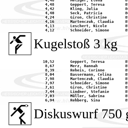
     4,48	Metzger, Elena		85	LAZ Bruchköbel			25.04.	Bruchköbel	

     4,48	Geppert, Teresa		85	LAZ Bruchköbel			24.05.	Reinheim	

     4,42	Kling, Julia		86	TG 1837 Hanau			16.05.	Niederrodenbach	

     4,40	Seck, Patricia		86	LAZ Bruchköbel			16.05.	Niederrodenbach	

     4,24	Giron, Christine	85	SV 1879 Hainstadt		16.05.	Niederrodenbach	

     4,16	Martenczuk, Claudia	85	LAZ Bruchköbel			16.05.	Niederrodenbach	

     4,13	Leschert, Nicole	85	TG 1837 Hanau			25.04.	Bruchköbel	

Kugelstoß 3 kg
    10,52	Geppert, Teresa		85	LAZ Bruchköbel			16.05.	Niederrodenbach	

     8,67	Merz, Hannah		85	TV Langenselbold		25.04.	Langenselbold	

     8,39	Reheis, Corinne		85	LAZ Mühlheim			28.08.	Bad Homburg	

     8,04	Bassermann, Celina	85	TGS Niederrodenbach		12.09.	Egelsbach	

     7,98	Martenczuk, Claudia	85	LAZ Bruchköbel			16.05.	Niederrodenbach	

     7,97	Schneider, Simone	85	TG 1837 Hanau			28.08.	Bad Homburg	

     7,61	Giron, Christine	85	SV 1879 Hainstadt		09.05.	Mühlheim	

     7,44	Lindner, Stefanie	85	FC Offenthal			19.06.	Weiskirchen	

     7,03	Müller, Sabrina		85	SV Weiskirchen			19.06.	Weiskirchen	

Diskuswurf 750 