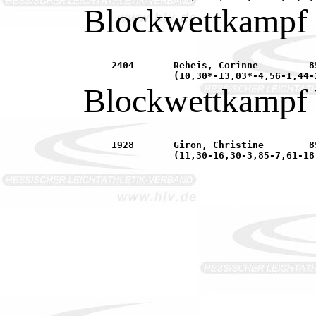
Blockwettkampf 
     2404	Reheis, Corinne		85	LAZ Mühlheim			30.05.	Steinbach	

Blockwettkampf
     1928	Giron, Christine	85	SV 1879 Hainstadt		09.05.	Mühlheim	
