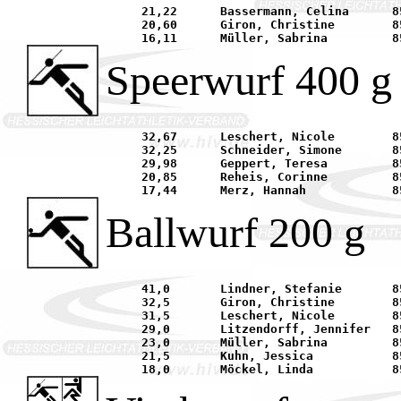
     21,22	Bassermann, Celina	85	TGS Niederrodenbach		12.09.	Egelsbach	

     20,60	Giron, Christine	85	SV 1879 Hainstadt		25.04.	Langenselbold	

Speerwurf 400 g
     32,67	Leschert, Nicole	85	TG 1837 Hanau			26.06.	Belluno/Italien	

     32,25	Schneider, Simone	85	TG 1837 Hanau			11.09.	Schlüchtern	

     29,98	Geppert, Teresa		85	LAZ Bruchköbel			11.09.	Schlüchtern	

     20,85	Reheis, Corinne		85	LAZ Mühlheim			30.05.	Steinbach	

Ballwurf 200 g
     41,0	Lindner, Stefanie	85	FC Offenthal			02.05.	Obertshausen	

     32,5	Giron, Christine	85	SV 1879 Hainstadt		02.05.	Obertshausen	

     31,5	Leschert, Nicole	85	TG 1837 Hanau			02.05.	Obertshausen	

     29,0	Litzendorff, Jennifer	85	TGS Hausen			02.05.	Obertshausen	

     23,0	Müller, Sabrina		85	SV Weiskirchen			02.05.	Obertshausen	

     21,5	Kuhn, Jessica		85	LG Seligenstadt			02.05.	Obertshausen	
