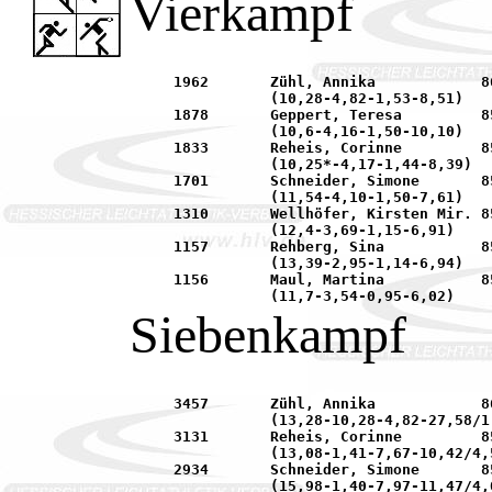
Vierkampf
     1962	Zühl, Annika		86	SKG Sprendlingen		01.05.	Obertshausen	

     		(10,28-4,82-1,53-8,51)									

     1878	Geppert, Teresa		85	LAZ Bruchköbel			06.06.	Offenbach	

     		(10,6-4,16-1,50-10,10)									

     1833	Reheis, Corinne		85	LAZ Mühlheim			28.08.	Bad Homburg	

     		(10,25*-4,17-1,44-8,39)									

     1701	Schneider, Simone	85	TG 1837 Hanau			01.05.	Obertshausen	

     		(11,54-4,10-1,50-7,61)									

     1310	Wellhöfer, Kirsten Mir. 85	Offenbacher LC			06.06.	Offenbach	

     		(12,4-3,69-1,15-6,91)									

     1157	Rehberg, Sina		85	LG Maintal			01.05.	Obertshausen	

     		(13,39-2,95-1,14-6,94)									

     1156	Maul, Martina		85	Offenbacher LC			06.06.	Offenbach	

Siebenkampf
     3457	Zühl, Annika		86	SKG Sprendlingen		01./02.05. Obertshausen	

     		(13,28-10,28-4,82-27,58/1,53-8,51-2:31,36)						

     3131	Reheis, Corinne		85	LAZ Mühlheim			01./02.05. Obertshausen	

     		(13,08-1,41-7,67-10,42/4,56-17,11-2:46,50)						

     2934	Schneider, Simone	85	TG 1837 Hanau			28./29.08. Bad Homburg	
