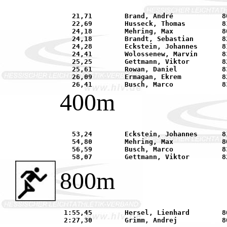
   21,71 	Brand, André		80	LAZ Bruchköbel			20.06. Rüsselsheim	

   22,69 	Husseck, Thomas		81	TGM Jügesheim			20.06. Rüsselsheim	

   24,18 	Mehring, Max		80	LG Seligenstadt			23.05. Bruchköbel	

   24,18 	Brandt, Sebastian	82	TG Hanau			18.08. Wetzlar		

   24,28 	Eckstein, Johannes	81	LG Neu-Isenburg/Heusenstamm	03.06. Heusenstamm	

   24,41 	Wolossenew, Marvin	83	TG Hanau			21.07. Pfungstadt	

   25,25 	Gettmann, Viktor	82	TG Hanau			13.08. Bad Camberg	

   25,61 	Rowan, Daniel		83	TG Hanau			21.07. Pfungstadt	

   26,09 	Ermagan, Ekrem		82	TSV Dudenhofen			23.05. Bruchköbel	

400m
   53,24 	Eckstein, Johannes	81	TSV Heusenstamm			12.09. Taunusstein	

   54,80 	Mehring, Max		80	LG Seligenstadt			30.05. Frankfurt	

   56,59 	Busch, Marco		83	TG Hanau			05.08. Ludwigshafen	

800m
 1:55,45 	Hersel, Lienhard	80	SSC Hanau-Rodenbach		26.05. Pfungstadt	
