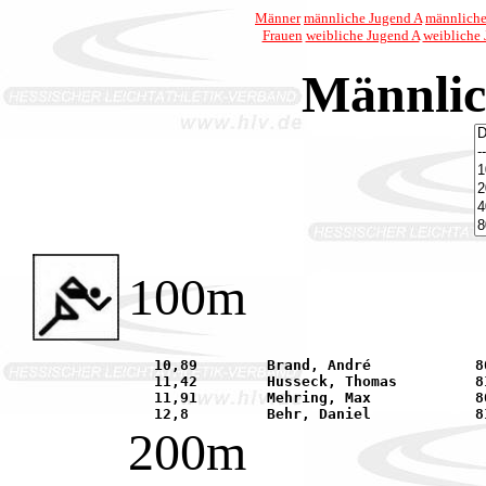
Männer
männliche Jugend A
männliche
Frauen
weibliche Jugend A
weibliche
Männlic
100m
   10,89 	Brand, André		80	LAZ Bruchköbel			19.06. Rüsselsheim	

   11,42 	Husseck, Thomas		81	TGM Jügesheim			07.08. Regensburg	

   11,91 	Mehring, Max		80	LG Seligenstadt			16.05. Rodenbach	

200m