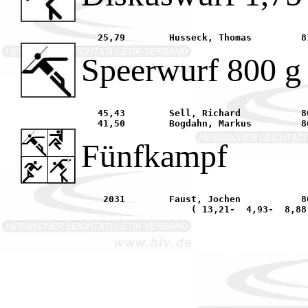
Speerwurf 800 g
   45,43 	Sell, Richard		80	SC Steinberg			20.06. Rüsselsheim	

Fünfkampf
    2031 	Faust, Jochen		80	TGS Hausen			01.05. Obertshausen	
