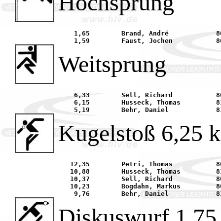
Hochsprung
    1,65 	Brand, André		80	LAZ Bruchköbel			24.04. Friedberg	

Weitsprung
    6,33 	Sell, Richard		80	SC Steinberg			16.05. Rodenbach	

    6,15 	Husseck, Thomas		81	TGM Jügesheim			25.09. Rodgau		

Kugelstoß 6,25 
   12,35 	Petri, Thomas		80	TGM Jügesheim			25.09. Rodgau		

   10,88 	Husseck, Thomas		81	TGM Jügesheim			25.09. Rodgau		

   10,37 	Sell, Richard		80	SC Steinberg			16.05. Rodenbach	

   10,23 	Bogdahn, Markus		80	TGS Hausen			30.05. Frankfurt	

Diskuswurf 1,75