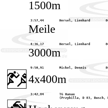
1500m
Meile
3000m
4x400m
 3:42,84 	TG Hanau							19.05. Petersberg	
